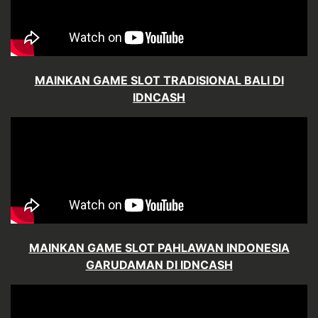
MAINKAN GAME SLOT TRADISIONAL BALI DI
IDNCASH
MAINKAN GAME SLOT PAHLAWAN INDONESIA
GARUDAMAN DI IDNCASH