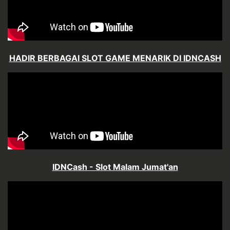
HADIR BERBAGAI SLOT GAME MENARIK DI IDNCASH
IDNCash - Slot Malam Jumat'an