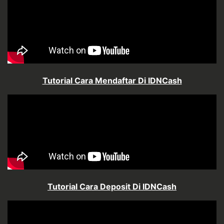
Tutorial Cara Mendaftar Di IDNCash
Tutorial Cara Deposit Di IDNCash