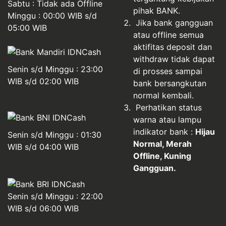
Sabtu : Tidak ada Offline
pihak BANK.
Minggu : 00:00 WIB s/d
Jika bank gangguan
05:00 WIB
atau offline semua
aktifitas deposit dan
withdraw tidak dapat
Senin s/d Minggu : 23:00
di prosses sampai
WIB s/d 02:00 WIB
bank bersangkutan
normal kembali.
Perhatikan status
warna atau lampu
indikator bank :
Hijau
Senin s/d Minggu : 01:30
Normal, Merah
WIB s/d 04:00 WIB
Offline, Kuning
Gangguan.
Senin s/d Minggu : 22:00
WIB s/d 06:00 WIB